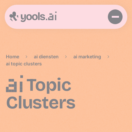
Home
>
ai diensten
>
ai marketing
>
ai topic clusters
AI
Topic
Clusters