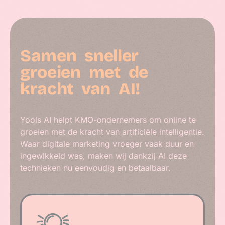
Samen
sneller
groeien
met
de
kracht
van
AI!
Yools AI helpt KMO-ondernemers om online te
groeien met de kracht van artificiële intelligentie.
Waar digitale marketing vroeger vaak duur en
ingewikkeld was, maken wij dankzij AI deze
technieken nu eenvoudig en betaalbaar.