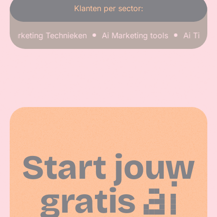
Klanten per sector:
Marketing Technieken
Ai Marketing tools
Ai Tips & tr
Start jouw
gratis
AI