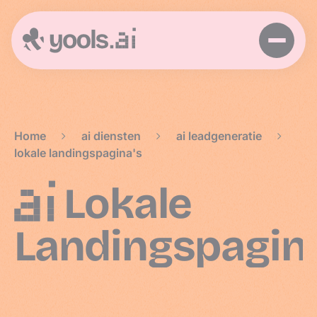
Home
>
ai diensten
>
ai leadgeneratie
>
lokale landingspagina's
AI
Lokale
Landingspagin