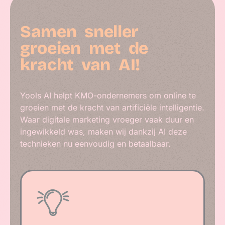
Samen
sneller
groeien
met
de
kracht
van
AI!
Yools AI helpt KMO-ondernemers om online te
groeien met de kracht van artificiële intelligentie.
Waar digitale marketing vroeger vaak duur en
ingewikkeld was, maken wij dankzij AI deze
technieken nu eenvoudig en betaalbaar.