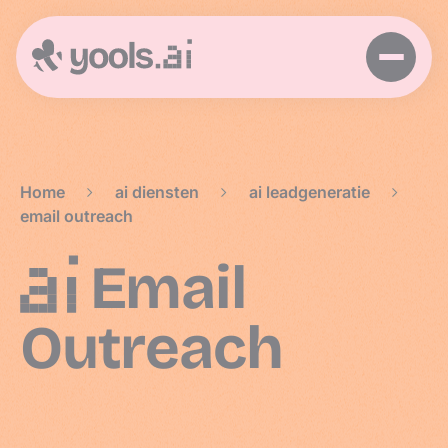
Home
>
ai diensten
>
ai leadgeneratie
>
email outreach
AI
Email
Outreach