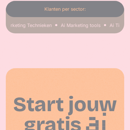
Klanten per sector:
 Marketing Technieken
Ai Marketing tools
Ai Tips & tr
Start jouw
gratis
AI