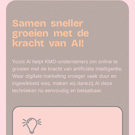
Samen
sneller
groeien
met
de
kracht
van
AI!
Yools AI helpt KMO-ondernemers om online te
groeien met de kracht van artificiële intelligentie.
Waar digitale marketing vroeger vaak duur en
ingewikkeld was, maken wij dankzij AI deze
technieken nu eenvoudig en betaalbaar.